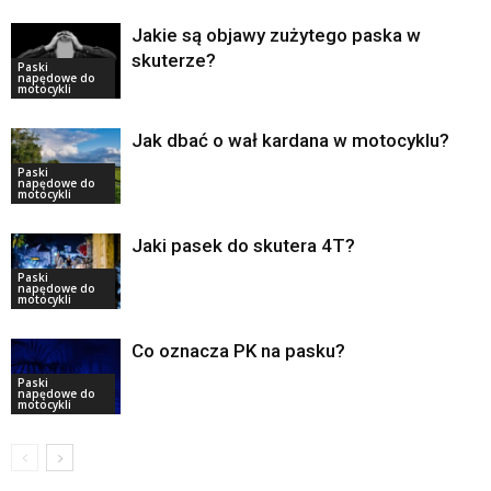
Jakie są objawy zużytego paska w
skuterze?
Paski
napędowe do
motocykli
Jak dbać o wał kardana w motocyklu?
Paski
napędowe do
motocykli
Jaki pasek do skutera 4T?
Paski
napędowe do
motocykli
Co oznacza PK na pasku?
Paski
napędowe do
motocykli