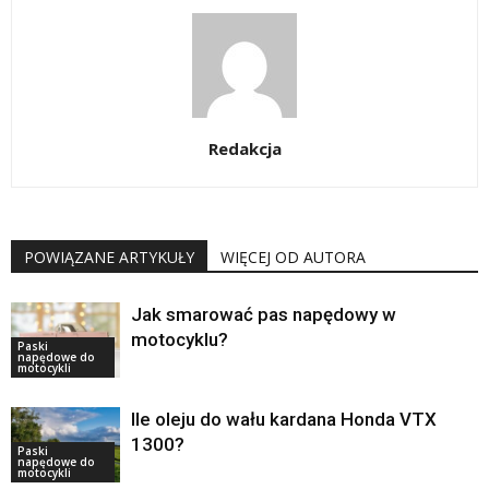
Redakcja
POWIĄZANE ARTYKUŁY
WIĘCEJ OD AUTORA
Jak smarować pas napędowy w
motocyklu?
Paski
napędowe do
motocykli
Ile oleju do wału kardana Honda VTX
1300?
Paski
napędowe do
motocykli