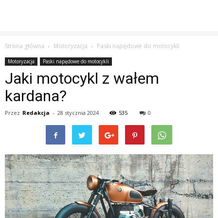
Strona główna
Motoryzacja
Paski napędowe do motocykli
Motoryzacja
Paski napędowe do motocykli
Jaki motocykl z wałem
kardana?
Przez
Redakcja
-
28 stycznia 2024
535
0