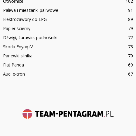
Otwornice
102
Paliwa i mieszanki paliwowe
91
Elektrozawory do LPG
89
Papier ścierny
79
Dźwigi, żurawie, podnośniki
77
Skoda Enyaq iV
73
Panewki silnika
70
Fiat Panda
69
Audi e-tron
67