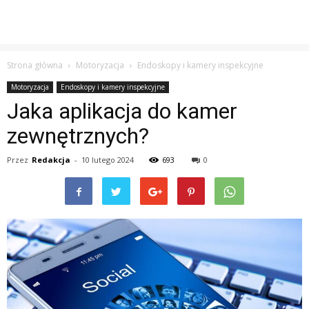
Strona główna
Motoryzacja
Endoskopy i kamery inspekcyjne
Motoryzacja
Endoskopy i kamery inspekcyjne
Jaka aplikacja do kamer
zewnętrznych?
Przez
Redakcja
-
10 lutego 2024
693
0