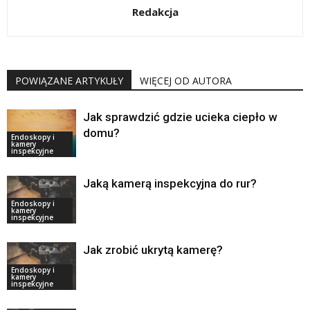
Redakcja
POWIĄZANE ARTYKUŁY
WIĘCEJ OD AUTORA
Jak sprawdzić gdzie ucieka ciepło w
domu?
Endoskopy i
kamery
inspekcyjne
Jaką kamerą inspekcyjna do rur?
Endoskopy i
kamery
inspekcyjne
Jak zrobić ukrytą kamerę?
Endoskopy i
kamery
inspekcyjne