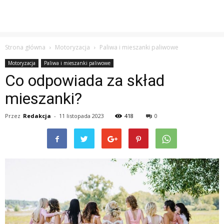
Strona główna
Motoryzacja
Paliwa i mieszanki paliwowe
Motoryzacja
Paliwa i mieszanki paliwowe
Co odpowiada za skład
mieszanki?
Przez
Redakcja
-
11 listopada 2023
418
0