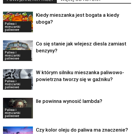
Kiedy mieszanka jest bogata a kiedy
uboga?
Paliwa i
mieszanki
paliwowe
Co się stanie jak wlejesz diesla zamiast
benzyny?
Paliwa i
mieszanki
paliwowe
W którym silniku mieszanka paliwowo-
powietrzna tworzy się w gaźniku?
Paliwa i
mieszanki
paliwowe
Ile powinna wynosić lambda?
Paliwa i
mieszanki
paliwowe
Czy kolor oleju do paliwa ma znaczenie?