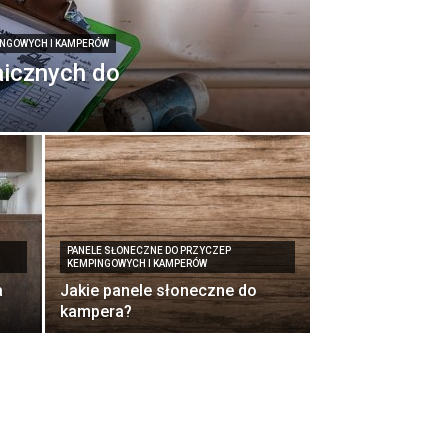
INGOWYCH I KAMPERÓW
taicznych do
PANELE SŁONECZNE DO PRZYCZEP
KEMPINGOWYCH I KAMPERÓW
a
Jakie panele słoneczne do
kampera?