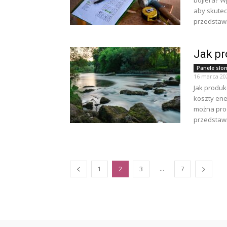
bojlera? W
aby skutecz
przedstawi
Jak pr
Panele sło
16 marca 20
Jak produk
koszty ener
można pro
przedstawi
...
1
2
3
7