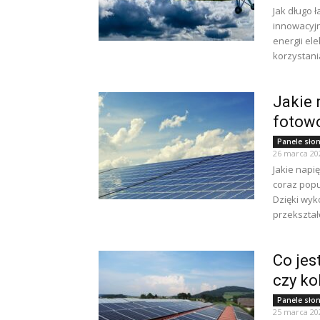
Jak długo 
innowacyjn
energii el
korzystania
Jakie 
fotowo
Panele sło
26 marca 20
Jakie napi
coraz popu
Dzięki wyk
przekształ
Co jes
czy ko
Panele sło
25 marca 20