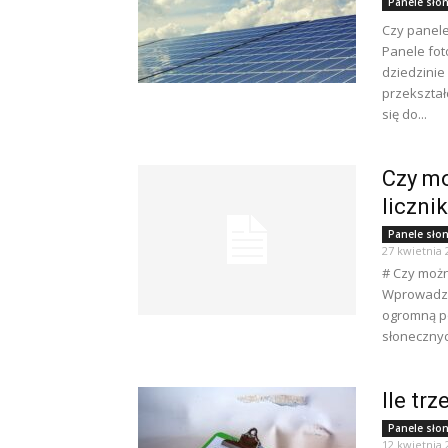
Panele sło
Czy panele
Panele fot
dziedzinie
przekształ
się do...
Czy mo
liczn
Panele sło
27 kwietnia 
# Czy możn
Wprowadzen
ogromną po
słonecznyc
Ile tr
Panele sło
12 kwietnia 