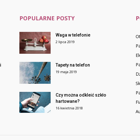
POPULARNE POSTY
P
Waga w telefonie
O
2 lipca 2019
Pa
E
Pa
i
Tapety na telefon
19 maja 2019
Dź
Sk
Pa
Czy można odkleić szkło
hartowane?
Fi
16 kwietnia 2018
Au