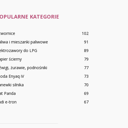
OPULARNE KATEGORIE
twornice
102
liwa i mieszanki paliwowe
91
lektrozawory do LPG
89
pier ścierny
79
wigi, żurawie, podnośniki
77
oda Enyaq iV
73
newki silnika
70
at Panda
69
di e-tron
67