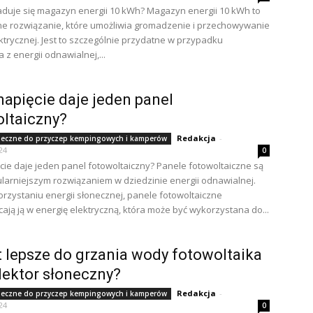
ładuje się magazyn energii 10 kWh? Magazyn energii 10 kWh to
e rozwiązanie, które umożliwia gromadzenie i przechowywanie
ektrycznej. Jest to szczególnie przydatne w przypadku
 z energii odnawialnej,...
napięcie daje jeden panel
ltaiczny?
Redakcja
-
neczne do przyczep kempingowych i kamperów
24
0
ęcie daje jeden panel fotowoltaiczny? Panele fotowoltaiczne są
larniejszym rozwiązaniem w dziedzinie energii odnawialnej.
orzystaniu energii słonecznej, panele fotowoltaiczne
cają ją w energię elektryczną, która może być wykorzystana do...
t lepsze do grzania wody fotowoltaika
lektor słoneczny?
Redakcja
-
neczne do przyczep kempingowych i kamperów
24
0