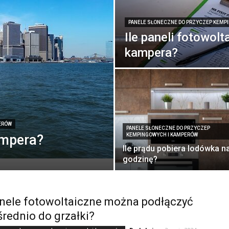
PANELE SŁONECZNE DO PRZYCZEP KEMP
Ile paneli fotowol
kampera?
ERÓW
PANELE SŁONECZNE DO PRZYCZEP
ampera?
KEMPINGOWYCH I KAMPERÓW
Ile prądu pobiera lodówka n
godzinę?
nele fotowoltaiczne można podłączyć
rednio do grzałki?