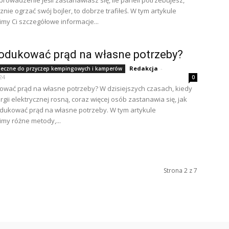
prowadzenie Jeśli zastanawiasz się, ile paneli potrzebujesz,
nie ogrzać swój bojler, to dobrze trafiłeś. W tym artykule
my Ci szczegółowe informacje...
odukować prąd na własne potrzeby?
Redakcja
-
neczne do przyczep kempingowych i kamperów
24
0
ować prąd na własne potrzeby? W dzisiejszych czasach, kiedy
gii elektrycznej rosną, coraz więcej osób zastanawia się, jak
dukować prąd na własne potrzeby. W tym artykule
my różne metody,...
Strona 2 z 7