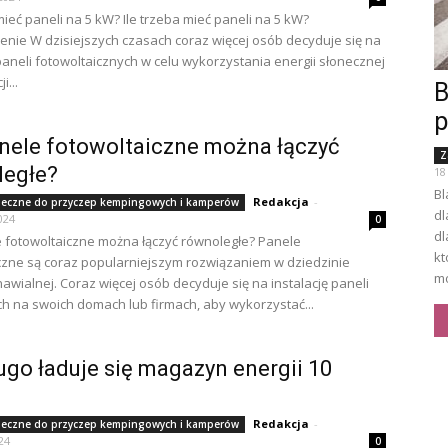
mieć paneli na 5 kW? Ile trzeba mieć paneli na 5 kW?
ie W dzisiejszych czasach coraz więcej osób decyduje się na
 paneli fotowoltaicznych w celu wykorzystania energii słonecznej
i...
B
p
nele fotowoltaiczne można łączyć
Z
ległe?
18
Bl
Redakcja
-
neczne do przyczep kempingowych i kamperów
dl
024
0
dl
 fotowoltaiczne można łączyć równoległe? Panele
kt
czne są coraz popularniejszym rozwiązaniem w dziedzinie
mo
nawialnej. Coraz więcej osób decyduje się na instalację paneli
h na swoich domach lub firmach, aby wykorzystać...
ugo ładuje się magazyn energii 10
Redakcja
-
neczne do przyczep kempingowych i kamperów
24
0