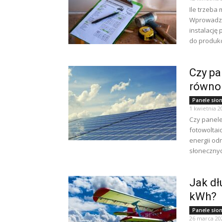
Ile trzeba 
Wprowadzen
instalację
do produkcj
Czy pa
równo
Panele sło
1 kwietnia 2
Czy panele
fotowoltai
energii od
słonecznyc
Jak dł
kWh?
Panele sło
26 marca 20