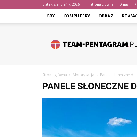
piątek, sierpień 7, 2026
Strona główna
O nas
R
GRY
KOMPUTERY
OBRAZ
RTV/A
team-
pentagram.pl
Strona główna
Motoryzacja
Panele słoneczne do
PANELE SŁONECZNE 