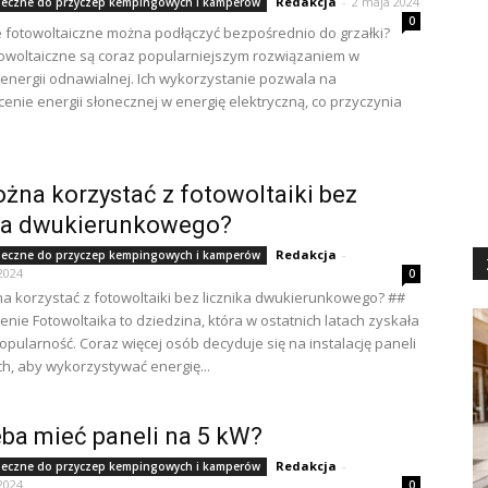
Redakcja
-
2 maja 2024
neczne do przyczep kempingowych i kamperów
0
 fotowoltaiczne można podłączyć bezpośrednio do grzałki?
owoltaiczne są coraz popularniejszym rozwiązaniem w
 energii odnawialnej. Ich wykorzystanie pozwala na
cenie energii słonecznej w energię elektryczną, co przyczynia
żna korzystać z fotowoltaiki bez
ika dwukierunkowego?
Redakcja
-
neczne do przyczep kempingowych i kamperów
2024
0
a korzystać z fotowoltaiki bez licznika dwukierunkowego? ##
ie Fotowoltaika to dziedzina, która w ostatnich latach zyskała
pularność. Coraz więcej osób decyduje się na instalację paneli
h, aby wykorzystywać energię...
zeba mieć paneli na 5 kW?
Redakcja
-
neczne do przyczep kempingowych i kamperów
2024
0