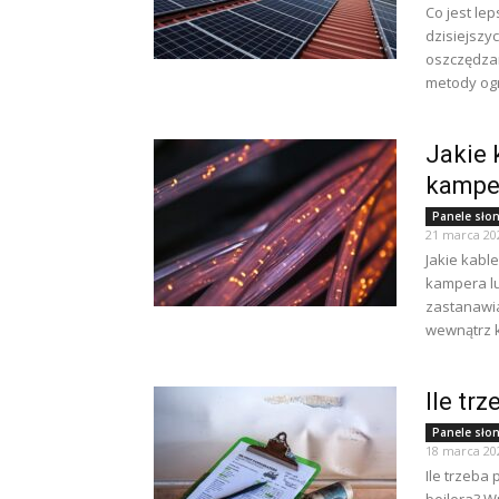
Co jest le
dzisiejszy
oszczędzan
metody ogr
Jakie 
kampe
Panele sło
21 marca 20
Jakie kable
kampera l
zastanawias
wewnątrz k
Ile tr
Panele sło
18 marca 20
Ile trzeba 