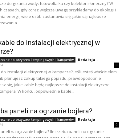
psze do grzania wody: fotowoltaika czy kolektor słoneczny? W
ch czasach, gdy coraz większą uwagę przykładamy do ekologii i
ia energii, wiele osób zastanawia się, jakie są najlepsze
zewania...
kable do instalacji elektrycznej w
rze?
Redakcja
-
neczne do przyczep kempingowych i kamperów
24
0
 do instalacji elektrycznej w kamperze? Jeśli jesteś właścicielem
ub planujesz zakup takiego pojazdu, prawdopodobnie
z się, jakie kable będą najlepsze do instalacji elektrycznej
ampera. W końcu, odpowiednie kable...
zeba paneli na ogrzanie bojlera?
Redakcja
-
neczne do przyczep kempingowych i kamperów
24
0
paneli na ogrzanie bojlera? Ile trzeba paneli na ogrzanie