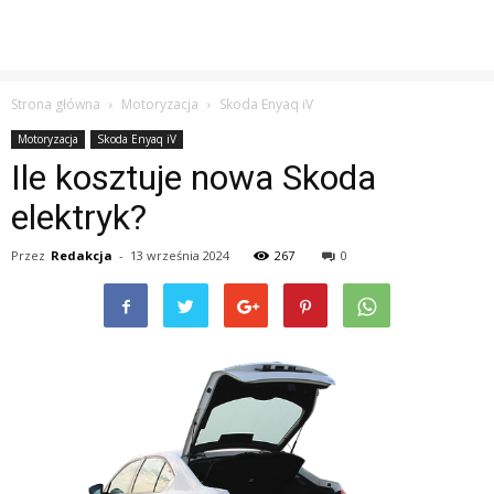
Strona główna
Motoryzacja
Skoda Enyaq iV
Motoryzacja
Skoda Enyaq iV
Ile kosztuje nowa Skoda
elektryk?
Przez
Redakcja
-
13 września 2024
267
0